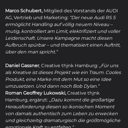
Marco Schubert, 
Mitglied des Vorstands der AUDI 
AG, Vertrieb und Marketing: 
“Der neue Audi RS 5 
ermöglicht Handling auf völlig neuem Niveau – 
mutig, kontrolliert am Limit, elektrifiziert und voller 
Leidenschaft. Unsere Kampagne macht diesen 
Aufbruch spürbar – und thematisiert einen Auftritt, 
über den man spricht.“
Daniel Gassner
, Creative
thjnk Hamburg:
„Für uns 
als Kreative ist dieses Projekt wie ein Traum. Cooles 
Produkt, eine Marke mit dem Mut so eine Idee 
umzusetzen. Und dann noch Bob Dylan.“  
Roman Geoffrey Lukowski,
 Creative thjnk 
Hamburg, ergänzt:
 „Dazu kommt die großartige 
Herausforderung diesen so ikonischen Moment 
von damals authentisch zum Leben zu erwecken 
und gleichzeitig dramaturgisch die größtmögliche 
emotionale Kraft zu entfalten.“