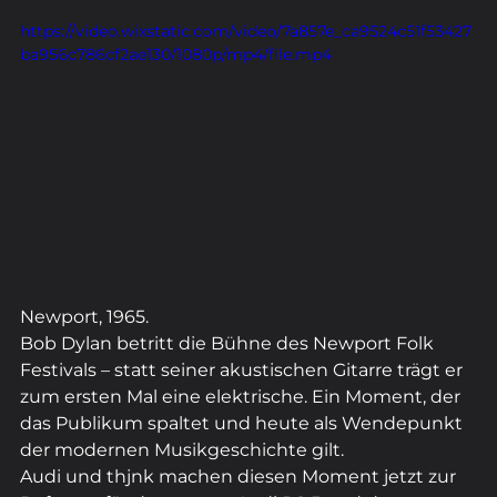
https://video.wixstatic.com/video/7a857e_ca9524c51f53427
ba956c786cf2ae130/1080p/mp4/file.mp4
Newport, 1965.
Bob Dylan betritt die Bühne des Newport Folk 
Festivals – statt seiner akustischen Gitarre trägt er 
zum ersten Mal eine elektrische. Ein Moment, der 
das Publikum spaltet und heute als Wendepunkt 
der modernen Musikgeschichte gilt. 
Audi und thjnk machen diesen Moment jetzt zur 