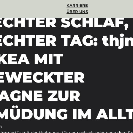
KARRIERE
zeit
ÜBER UNS
ECHTER SCHLAF,
CHTER TAG: thj
KEA MIT
EWECKTER
AGNE ZUR
MÜDUNG IM ALL
4
ezimmertür mit der Wohnungstür verwechselt oder nach dem Spi