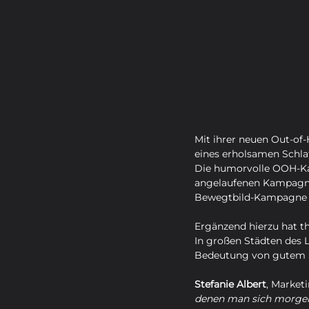
Mit ihrer neuen Out-of
eines erholsamen Schla
Die humorvolle OOH-Kam
angelaufenen Kampagne „
Bewegtbild-Kampagne w
Ergänzend hierzu hat th
In großen Städten des L
Bedeutung von gutem S
Stefanie Albert
, Market
denen man sich morgens 