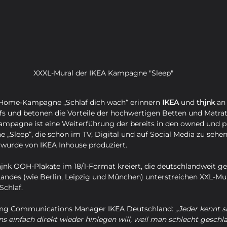
XXXL-Mural der IKEA Kampagne "Sleep"
-Home-Kampagne „Schlaf dich wach“ erinnern 
IKEA
 und 
thjnk
 an
fs und betonen die Vorteile der hochwertigen Betten und Matrat
pagne ist eine Weiterführung der bereits in den owned und p
Sleep“, die schon im TV, Digital und auf Social Media zu sehen 
urde von IKEA Inhouse produziert. 
jnk OOH-Plakate im 18/1-Format kreiert, die deutschlandweit ge
andes (wie Berlin, Leipzig und München) unterstreichen XXL-Mur
chlaf.
ing Communications Manager IKEA Deutschland: 
„Jeder kennt si
einfach direkt wieder hinlegen will, weil man schlecht geschlaf