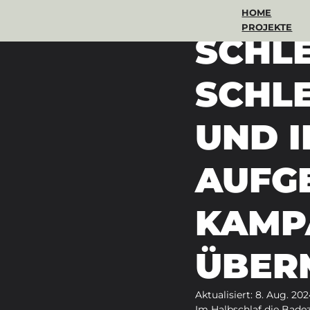
HOME
5. Aug. 2024
1 Min. Lese
PROJEKTE
SCHL
SCHLE
UND I
AUFG
KAMP
ÜBER
Aktualisiert:
8. Aug. 202
Im Halbschlaf die Bad