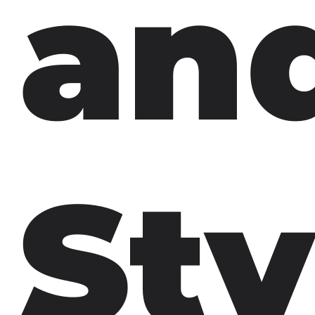
an
Sty