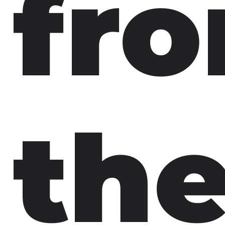
fr
th