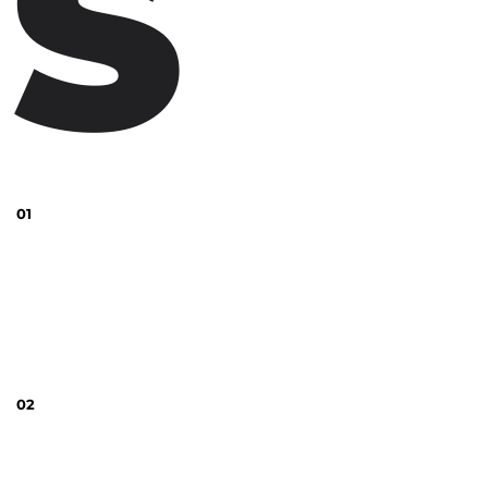
S
01
thjnk Berlin
Rosenthaler Strasse 51
10178 Berlin
+49 (0) 30 408 1786-10
info@thjnk.de
02
thjnk Dusseldorf
Völklinger Straße 33