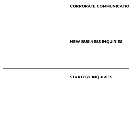
CORPORATE COMMUNICATI
Sissi Benner-Stenzel
sissi.benner@thjnk.de
+49 30 408 1786-10
NEW BUSINESS INQUIRIES
Hannah Hofmann
newbusiness@thjnk.de
+49 40 41 34 99-770
STRATEGY INQUIRIES
Gordon Nemitz
gordon.nemitz@thjnk.ch
+41 44 206 50-08