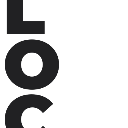
L
O
C