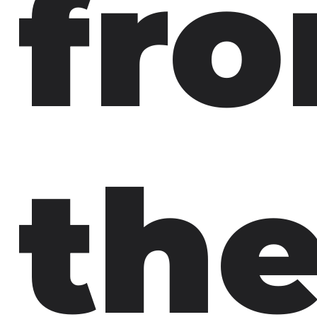
fr
th