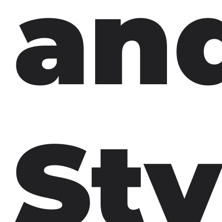
an
Sty